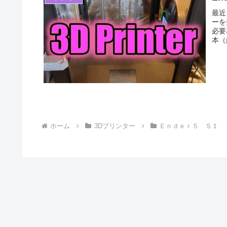
最近
ーを
必要
本（
ホーム
3Dプリンター
Ｅｎｄｅｒ５ Ｓ１