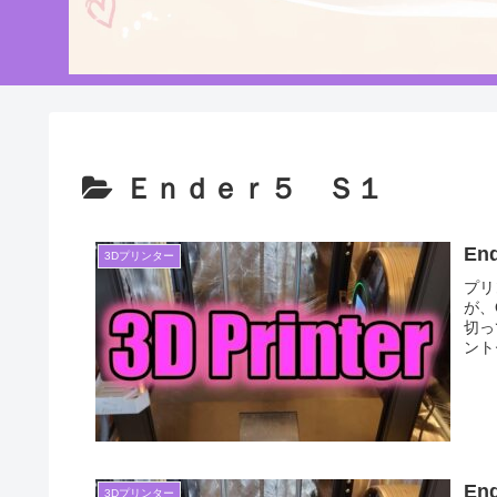
Ｅｎｄｅｒ５ Ｓ１
En
3Dプリンター
プリ
が、
切っ
ント
En
3Dプリンター