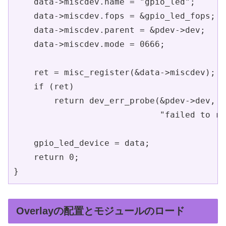
    data->miscdev.name = "gpio_led";

    data->miscdev.fops = &gpio_led_fops;

    data->miscdev.parent = &pdev->dev;

    data->miscdev.mode = 0666;

    ret = misc_register(&data->miscdev);

    if (ret)

        return dev_err_probe(&pdev->dev, re
                             "failed to re
    gpio_led_device = data;

    return 0;

}
Overlayの配置とモジュールのロード