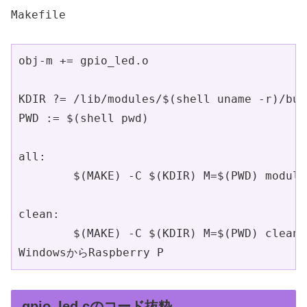
Makefile
obj-m += gpio_led.o

KDIR ?= /lib/modules/$(shell uname -r)/buil
PWD := $(shell pwd)

all:

	$(MAKE) -C $(KDIR) M=$(PWD) modules

clean:

	$(MAKE) -C $(KDIR) M=$(PWD) clean

WindowsからRaspberry P
gpio_led.cのコード抜粋