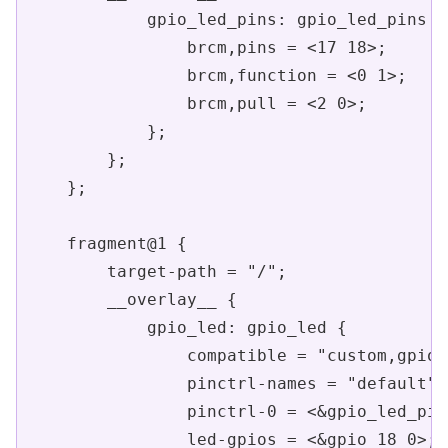
            gpio_led_pins: gpio_led_pins {

                brcm,pins = <17 18>;

                brcm,function = <0 1>;

                brcm,pull = <2 0>;

            };

        };

    };

    fragment@1 {

        target-path = "/";

        __overlay__ {

            gpio_led: gpio_led {

                compatible = "custom,gpio-
                pinctrl-names = "default";

                pinctrl-0 = <&gpio_led_pins
                led-gpios = <&gpio 18 0>;
