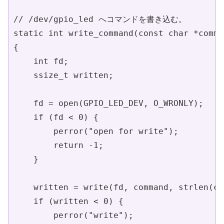
// /dev/gpio_led へコマンドを書き込む。

static int write_command(const char *comman
{

    int fd;

    ssize_t written;

    fd = open(GPIO_LED_DEV, O_WRONLY);

    if (fd < 0) {

        perror("open for write");

        return -1;

    }

    written = write(fd, command, strlen(co
    if (written < 0) {

        perror("write");
