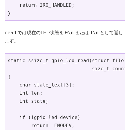
    return IRQ_HANDLED;

}
read
0\n
1\n
では現在のLED状態を
または
として返し
ます。
static ssize_t gpio_led_read(struct file *
                             size_t count,
{

    char state_text[3];

    int len;

    int state;

    if (!gpio_led_device)

        return -ENODEV;
