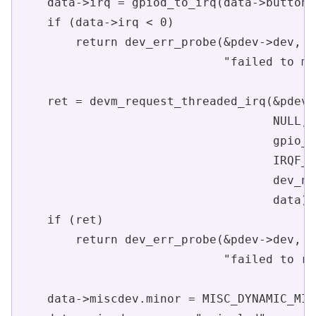
    data->irq = gpiod_to_irq(data->button_
    if (data->irq < 0)

        return dev_err_probe(&pdev->dev, d
                             "failed to ma
    ret = devm_request_threaded_irq(&pdev-
                                    NULL,

                                    gpio_l
                                    IRQF_T
                                    dev_na
                                    data);

    if (ret)

        return dev_err_probe(&pdev->dev, re
                             "failed to re
    data->miscdev.minor = MISC_DYNAMIC_MINO