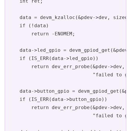
    int ret;

    data = devm_kzalloc(&pdev->dev, sizeof
    if (!data)

        return -ENOMEM;

    data->led_gpio = devm_gpiod_get(&pdev-
    if (IS_ERR(data->led_gpio))

        return dev_err_probe(&pdev->dev, P
                             "failed to ge
    data->button_gpio = devm_gpiod_get(&pd
    if (IS_ERR(data->button_gpio))

        return dev_err_probe(&pdev->dev, P
                             "failed to ge