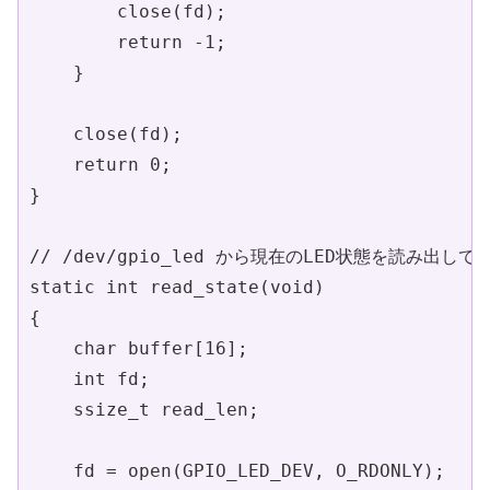
        close(fd);

        return -1;

    }

    close(fd);

    return 0;

}

// /dev/gpio_led から現在のLED状態を読み出して
static int read_state(void)

{

    char buffer[16];

    int fd;

    ssize_t read_len;

    fd = open(GPIO_LED_DEV, O_RDONLY);
