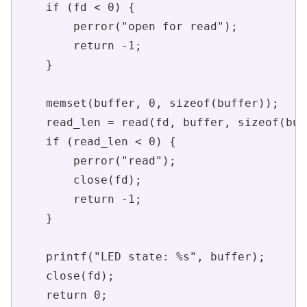
    if (fd < 0) {

        perror("open for read");

        return -1;

    }

    memset(buffer, 0, sizeof(buffer));

    read_len = read(fd, buffer, sizeof(buf
    if (read_len < 0) {

        perror("read");

        close(fd);

        return -1;

    }

    printf("LED state: %s", buffer);

    close(fd);

    return 0;
