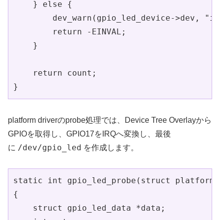
    } else {

        dev_warn(gpio_led_device->dev, "in
        return -EINVAL;

    }

    return count;

}
platform driverのprobe処理では、Device Tree Overlayから
GPIOを取得し、GPIO17をIRQへ変換し、最後
/dev/gpio_led
に
を作成します。
static int gpio_led_probe(struct platform_
{

    struct gpio_led_data *data;
