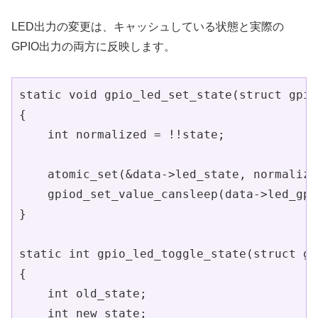
LED出力の変更は、キャッシュしている状態と実際の
GPIO出力の両方に反映します。
static void gpio_led_set_state(struct gpio
{

    int normalized = !!state;

    atomic_set(&data->led_state, normalized
    gpiod_set_value_cansleep(data->led_gpi
}

static int gpio_led_toggle_state(struct gp
{

    int old_state;

    int new_state;
