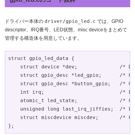
driver/gpio_led.c
ドライバー本体の
では、GPIO
descriptor、IRQ番号、LED状態、misc deviceをまとめて
管理する構造体を用意しています。
struct gpio_led_data {

    struct device *dev;              /* De
    struct gpio_desc *led_gpio;      /* GP
    struct gpio_desc *button_gpio;   /* GP
    int irq;                         /* Li
    atomic_t led_state;              /* Ca
    unsigned long last_irq_jiffies;  /* La
    struct miscdevice miscdev;       /* Cr
};