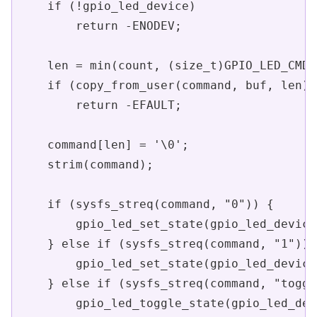
    if (!gpio_led_device)

        return -ENODEV;

    len = min(count, (size_t)GPIO_LED_CMD_
    if (copy_from_user(command, buf, len))

        return -EFAULT;

    command[len] = '\0';

    strim(command);

    if (sysfs_streq(command, "0")) {

        gpio_led_set_state(gpio_led_device
    } else if (sysfs_streq(command, "1")) {
        gpio_led_set_state(gpio_led_device
    } else if (sysfs_streq(command, "toggl
        gpio_led_toggle_state(gpio_led_dev