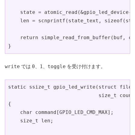
    state = atomic_read(&gpio_led_device->
    len = scnprintf(state_text, sizeof(sta
    return simple_read_from_buffer(buf, co
}
write
0
1
toggle
では
、
、
を受け付けます。
static ssize_t gpio_led_write(struct file 
                              size_t count
{

    char command[GPIO_LED_CMD_MAX];

    size_t len;
