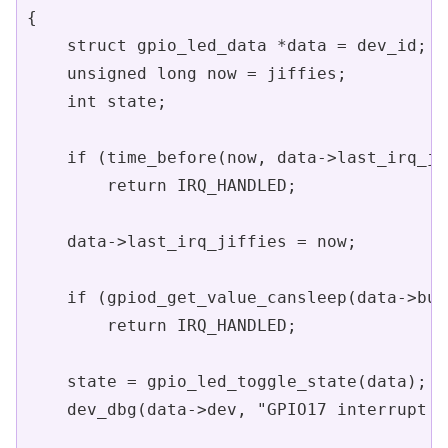
{

    struct gpio_led_data *data = dev_id;

    unsigned long now = jiffies;

    int state;

    if (time_before(now, data->last_irq_ji
        return IRQ_HANDLED;

    data->last_irq_jiffies = now;

    if (gpiod_get_value_cansleep(data->but
        return IRQ_HANDLED;

    state = gpio_led_toggle_state(data);

    dev_dbg(data->dev, "GPIO17 interrupt t