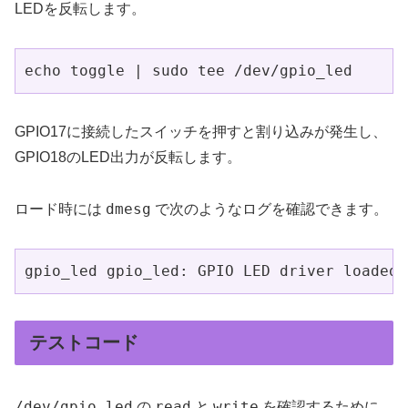
LEDを反転します。
echo toggle | sudo tee /dev/gpio_led
GPIO17に接続したスイッチを押すと割り込みが発生し、
GPIO18のLED出力が反転します。
dmesg
ロード時には
で次のようなログを確認できます。
gpio_led gpio_led: GPIO LED driver loaded:
テストコード
/dev/gpio_led
read
write
の
と
を確認するために、