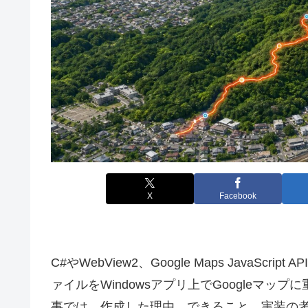
X
Facebook
C#やWebView2、Google Maps JavaS
ァイルをWindowsアプリ上でGoogleマ
事では、作成した理由、できること、実装の