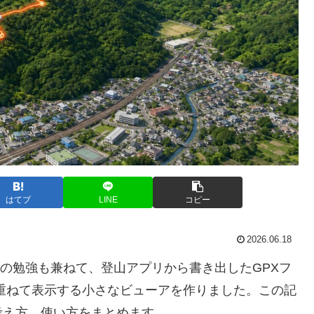
はてブ
LINE
コピー
2026.06.18
cript APIの勉強も兼ねて、登山アプリから書き出したGPXフ
ップに重ねて表示する小さなビューアを作りました。この記
考え方、使い方をまとめます。