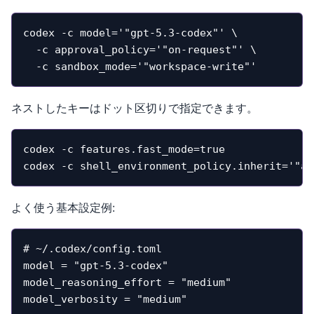
codex -c model='"gpt-5.3-codex"' \

  -c approval_policy='"on-request"' \

  -c sandbox_mode='"workspace-write"'
ネストしたキーはドット区切りで指定できます。
codex -c features.fast_mode=true

codex -c shell_environment_policy.inherit='"al
よく使う基本設定例:
# ~/.codex/config.toml

model = "gpt-5.3-codex"

model_reasoning_effort = "medium"

model_verbosity = "medium"
