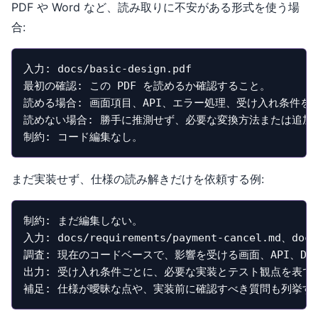
PDF や Word など、読み取りに不安がある形式を使う場
合:
入力: docs/basic-design.pdf

最初の確認: この PDF を読めるか確認すること。

読める場合: 画面項目、API、エラー処理、受け入れ条件を
読めない場合: 勝手に推測せず、必要な変換方法または追加
制約: コード編集なし。
まだ実装せず、仕様の読み解きだけを依頼する例:
制約: まだ編集しない。

入力: docs/requirements/payment-cancel.md、docs/
調査: 現在のコードベースで、影響を受ける画面、API、DB
出力: 受け入れ条件ごとに、必要な実装とテスト観点を表でま
補足: 仕様が曖昧な点や、実装前に確認すべき質問も列挙す