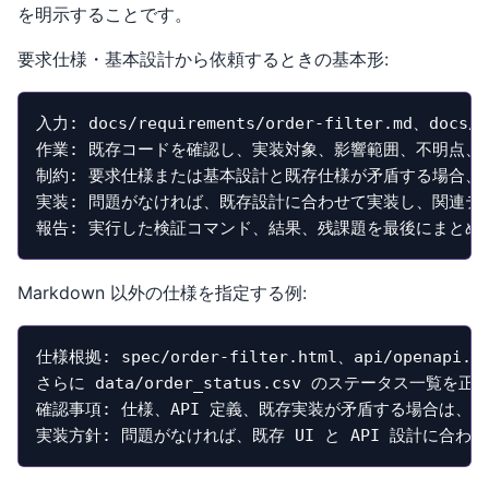
を明示することです。
要求仕様・基本設計から依頼するときの基本形:
入力: docs/requirements/order-filter.md、docs/de
作業: 既存コードを確認し、実装対象、影響範囲、不明点、
制約: 要求仕様または基本設計と既存仕様が矛盾する場合、
実装: 問題がなければ、既存設計に合わせて実装し、関連テ
報告: 実行した検証コマンド、結果、残課題を最後にまとめ
Markdown 以外の仕様を指定する例:
仕様根拠: spec/order-filter.html、api/openapi.ya
さらに data/order_status.csv のステータス一覧を正
確認事項: 仕様、API 定義、既存実装が矛盾する場合は、
実装方針: 問題がなければ、既存 UI と API 設計に合わ