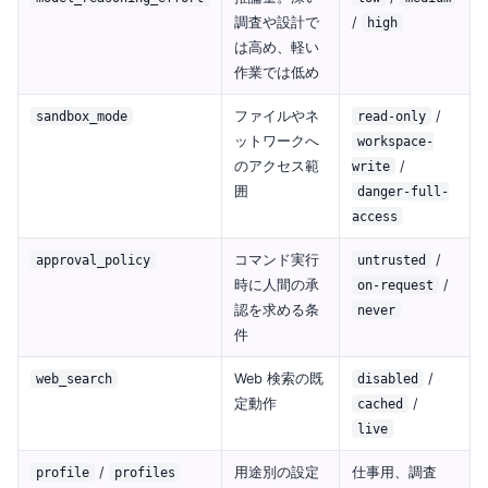
調査や設計で
/
high
は高め、軽い
作業では低め
ファイルやネ
/
sandbox_mode
read-only
ットワークへ
workspace-
のアクセス範
/
write
囲
danger-full-
access
コマンド実行
/
approval_policy
untrusted
時に人間の承
/
on-request
認を求める条
never
件
Web 検索の既
/
web_search
disabled
定動作
/
cached
live
/
用途別の設定
仕事用、調査
profile
profiles