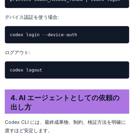
デバイス認証を使う場合:
codex login --device-auth
ログアウト:
codex logout
4. AI エージェントとしての依頼の
出し方
Codex CLI には、最終成果物、制約、検証方法を明確に
渡すほど安定します。