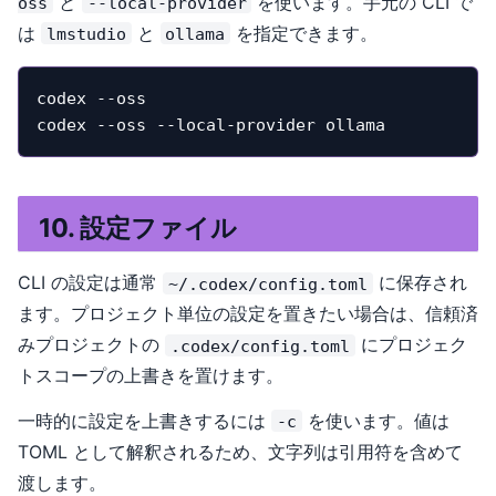
と
を使います。手元の CLI で
oss
--local-provider
は
と
を指定できます。
lmstudio
ollama
codex --oss

codex --oss --local-provider ollama
10. 設定ファイル
CLI の設定は通常
に保存され
~/.codex/config.toml
ます。プロジェクト単位の設定を置きたい場合は、信頼済
みプロジェクトの
にプロジェク
.codex/config.toml
トスコープの上書きを置けます。
一時的に設定を上書きするには
を使います。値は
-c
TOML として解釈されるため、文字列は引用符を含めて
渡します。