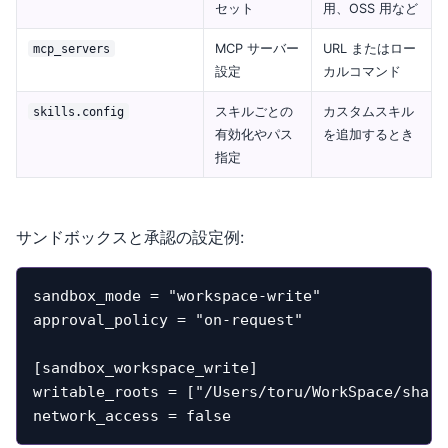
セット
用、OSS 用など
MCP サーバー
URL またはロー
mcp_servers
設定
カルコマンド
スキルごとの
カスタムスキル
skills.config
有効化やパス
を追加するとき
指定
サンドボックスと承認の設定例:
sandbox_mode = "workspace-write"

approval_policy = "on-request"

[sandbox_workspace_write]

writable_roots = ["/Users/toru/WorkSpace/shared
network_access = false