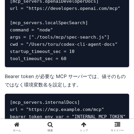
[mcp_servers.openaiDeveloperDocs]

url = "https://developers.openai.com/mcp"

[mcp_servers.localSpecSearch]

command = "node"

args = ["./tools/mcp/spec-search.js"]

cwd = "/Users/toru/codex-cli-agent-docs"

startup_timeout_sec = 10

tool_timeout_sec = 60
Bearer token が必要な MCP サーバーでは、値そのもの
ではなく環境変数名を設定します。
[mcp_servers.internalDocs]

url = "https://mcp.example.com/mcp"

bearer_token_env_var = "INTERNAL_MCP_TOKEN"
ホーム
検索
トップ
サイドバー