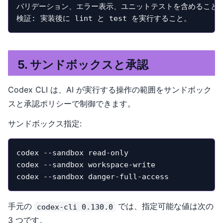
バリデーション、エラー表示、ユニットテストを含めること。
検証: 実装後に lint と test を実行すること。
5. サンドボックスと承認
Codex CLI は、AI が実行する操作の範囲をサンドボック
スと承認ポリシーで制御できます。
サンドボックス指定:
codex --sandbox read-only

codex --sandbox workspace-write

codex --sandbox danger-full-access
手元の
では、指定可能な値は次の
codex-cli 0.130.0
3 つです。