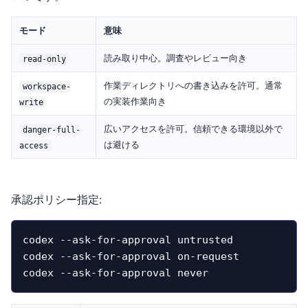
モード
意味
読み取り中心。調査やレビュー向き
read-only
作業ディレクトリへの書き込みを許可。通常
workspace-
の実装作業向き
write
広いアクセスを許可。信頼できる環境以外で
danger-full-
は避ける
access
承認ポリシー指定:
codex --ask-for-approval untrusted

codex --ask-for-approval on-request

codex --ask-for-approval never