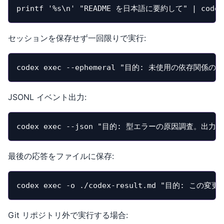
printf '%s\n' "README を日本語に要約して" | codex
セッションを保存せず一回限りで実行:
codex exec --ephemeral "目的: 未使用の依存
JSONL イベント出力:
codex exec --json "目的: 型エラーの原因調査。出
最後の応答をファイルに保存:
codex exec -o ./codex-result.md "目的
Git リポジトリ外で実行する場合: