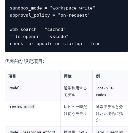
sandbox_mode = "workspace-write"

approval_policy = "on-request"

web_search = "cached"

file_opener = "vscode"

check_for_update_on_startup = true
代表的な設定項目:
項目
用途
例
通常利用する
model
gpt-5.3-
モデル
codex
レビュー時だ
通常モデルと分
review_model
け使うモデル
けたい場合に指
定
推論量。深い
/
model_reasoning_effort
low
medium