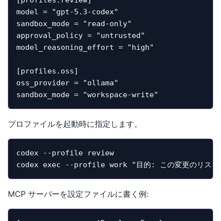
model = "gpt-5.3-codex"

sandbox_mode = "read-only"

approval_policy = "untrusted"

model_reasoning_effort = "high"

[profiles.oss]

oss_provider = "ollama"

sandbox_mode = "workspace-write"
プロファイルを起動時に指定します。
codex --profile review

codex exec --profile work "目的: この変更
MCP サーバーを設定ファイルに書く例: