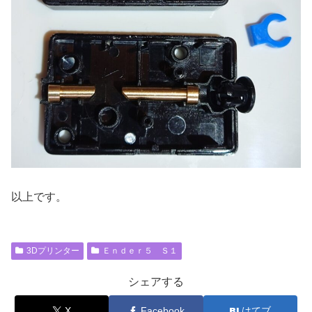
以上です。
3Dプリンター
Ｅｎｄｅｒ５ Ｓ１
シェアする
X
Facebook
はてブ