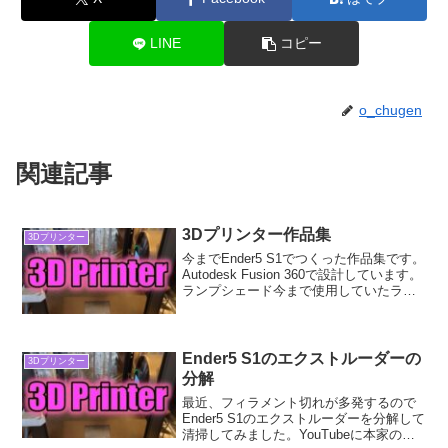
LINE
コピー
o_chugen
関連記事
3Dプリンター作品集
3Dプリンター
今までEnder5 S1でつくった作品集です。
Autodesk Fusion 360で設計しています。
ランプシェード今まで使用していたラン
プシュードが壊れ、これを作る目的で3D
プリンタを購入しました。多肉植物用鉢
六角形の鉢を作成、多肉植物用...
Ender5 S1のエクストルーダーの
3Dプリンター
分解
最近、フィラメント切れが多発するので
Ender5 S1のエクストルーダーを分解して
清掃してみました。YouTubeに本家の動